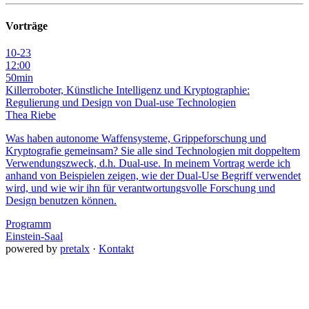
Vorträge
10-23
12:00
50min
Killerroboter, Künstliche Intelligenz und Kryptographie:
Regulierung und Design von Dual-use Technologien
Thea Riebe
Was haben autonome Waffensysteme, Grippeforschung und
Kryptografie gemeinsam? Sie alle sind Technologien mit doppeltem
Verwendungszweck, d.h. Dual-use. In meinem Vortrag werde ich
anhand von Beispielen zeigen, wie der Dual-Use Begriff verwendet
wird, und wie wir ihn für verantwortungsvolle Forschung und
Design benutzen können.
Programm
Einstein-Saal
powered by
pretalx
·
Kontakt